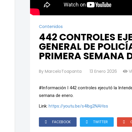
Contenidos
442 CONTROLES EJ
GENERAL DE POLICÍ
PRIMERA SEMANA D
By
MarceloToapanta
13 Enero 2026
V
#Información I 442 controles ejecutó la Intende
semana de enero.
Link:
https://youtu.be/s4Ibg2NAHss
FACEBOOK
TWITTER