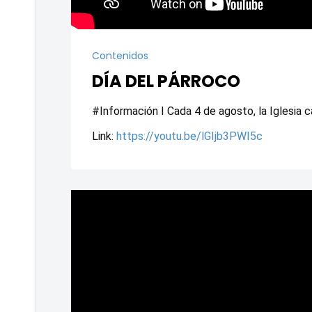
Contenidos
DÍA DEL PÁRROCO
#Información I Cada 4 de agosto, la Iglesia c
Link: 
https://youtu.be/lGIjb3PWI5c