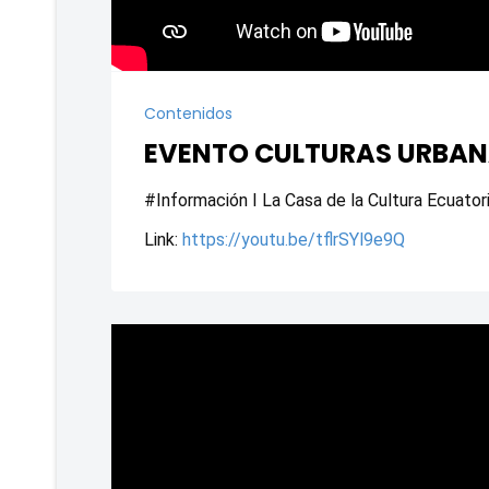
Contenidos
EVENTO CULTURAS URBAN
#Información I La Casa de la Cultura Ecuator
Link: 
https://youtu.be/tflrSYl9e9Q