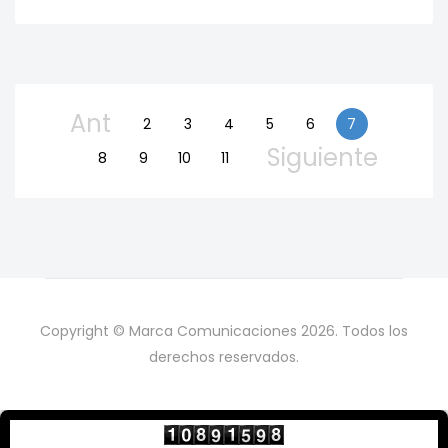
Ant
2
3
4
5
6
7
Siguiente
8
9
10
11
Copyright © Marca Comunicaciones 2026. Todos los
derechos reservados.