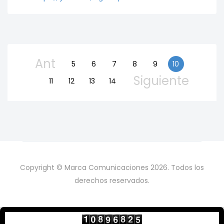
Ant
5
6
7
8
9
10
Siguiente
11
12
13
14
Copyright © Marca Comunicaciones 2026. Todos los
derechos reservados.