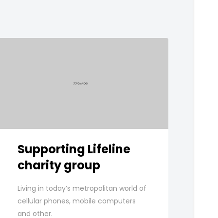
Supporting Lifeline
charity group
Living in today’s metropolitan world of
cellular phones, mobile computers
and other.