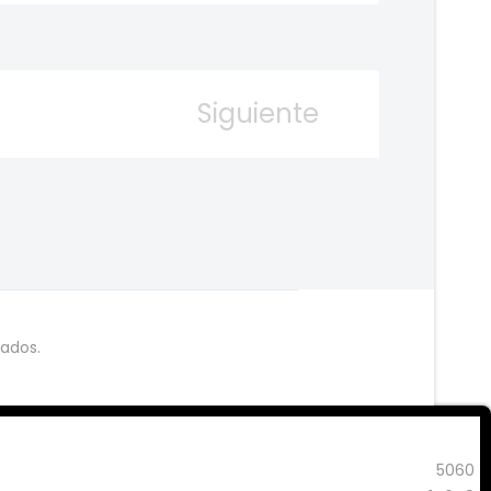
Siguiente
ados.
5060