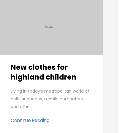
New clothes for
highland children
Living in today’s metropolitan world of
cellular phones, mobile computers
and other.
Continue Reading