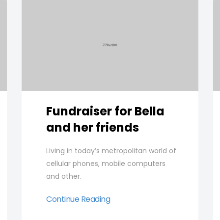
Fundraiser for Bella
and her friends
Living in today’s metropolitan world of
cellular phones, mobile computers
and other.
Continue Reading