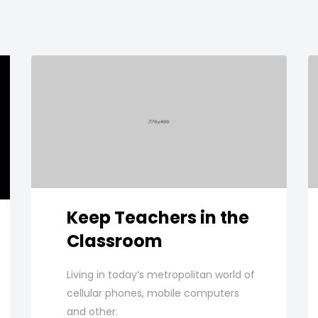
Keep Teachers in the
Classroom
Living in today’s metropolitan world of
cellular phones, mobile computers
and other.