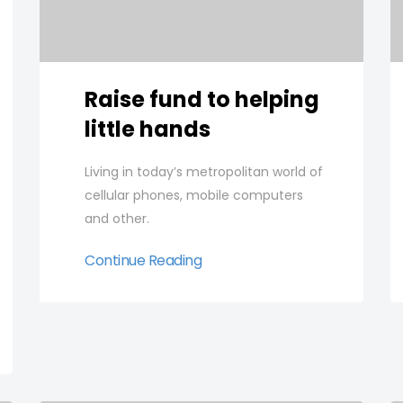
Raise fund to helping
little hands
Living in today’s metropolitan world of
cellular phones, mobile computers
and other.
Continue Reading