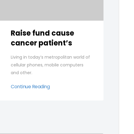
Raise fund cause
cancer patient’s
Living in today’s metropolitan world of
cellular phones, mobile computers
and other.
Continue Reading