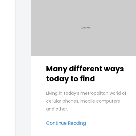
Many different ways
today to find
Living in today’s metropolitan world of
cellular phones, mobile computers
and other.
Continue Reading