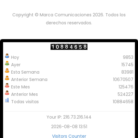
Copyright © Marca Comunicaciones 2026. Todos los
derechos reservados.
Hoy
9853
Ayer
15745
Esta Semana
83981
Anterior Semana
10670507
Este Mes
125476
Anterior Mes
524227
Todas visitas
10884658
Your IP: 216.73.216.144
2026-08-08 13:51
Visitors Counter