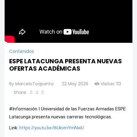
Contenidos
ESPE LATACUNGA PRESENTA NUEVAS
OFERTAS ACADÉMICAS
By
MarceloToapanta
22 May 2026
Visitas: 113
Share:
#Información I Universidad de las Fuerzas Armadas ESPE 
Latacunga presenta nuevas carreras tecnológicas.
Link: 
https://youtu.be/l6UkvmYmNwU