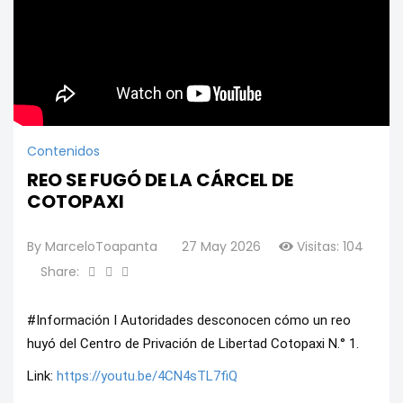
Contenidos
REO SE FUGÓ DE LA CÁRCEL DE
COTOPAXI
By
MarceloToapanta
27 May 2026
Visitas: 104
Share:
#Información I Autoridades desconocen cómo un reo 
huyó del Centro de Privación de Libertad Cotopaxi N.° 1.
Link: 
https://youtu.be/4CN4sTL7fiQ