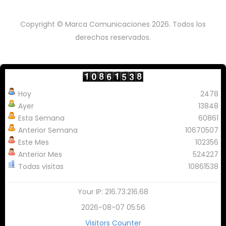
Copyright © Marca Comunicaciones 2026. Todos los
derechos reservados.
Hoy
2478
Ayer
13848
Esta Semana
60861
Anterior Semana
10670507
Este Mes
102356
Anterior Mes
524227
Todas visitas
10861538
Your IP: 216.73.216.68
2026-08-07 05:56
Visitors Counter