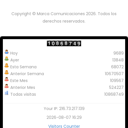
Copyright © Marca Comunicaciones 2026. Todos los
derechos reservados.
Hoy
9689
Ayer
13848
Esta Semana
68072
Anterior Semana
10670507
Este Mes
109567
Anterior Mes
524227
Todas visitas
10868749
Your IP: 216.73.217.139
2026-08-07 16:29
Visitors Counter