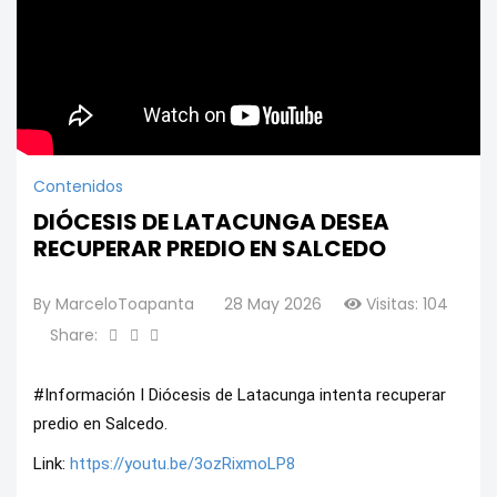
Contenidos
DIÓCESIS DE LATACUNGA DESEA
RECUPERAR PREDIO EN SALCEDO
By
MarceloToapanta
28 May 2026
Visitas: 104
Share:
#Información I Diócesis de Latacunga intenta recuperar 
predio en Salcedo.
Link: 
https://youtu.be/3ozRixmoLP8