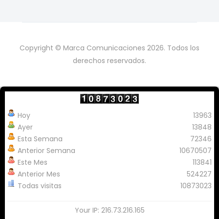
Copyright © Marca Comunicaciones 2026. Todos los
derechos reservados.
Hoy
13963
Ayer
13848
Esta Semana
72346
Anterior Semana
10670507
Este Mes
113841
Anterior Mes
524227
Todas visitas
10873023
Your IP: 216.73.216.165