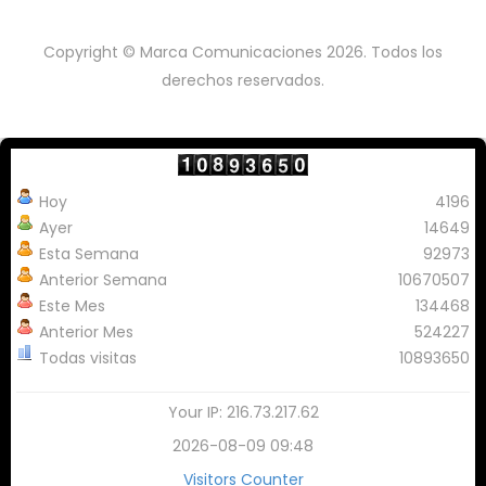
Copyright © Marca Comunicaciones 2026. Todos los
derechos reservados.
Hoy
4196
Ayer
14649
Esta Semana
92973
Anterior Semana
10670507
Este Mes
134468
Anterior Mes
524227
Todas visitas
10893650
Your IP: 216.73.217.62
2026-08-09 09:48
Visitors Counter