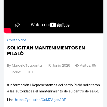
Contenidos
SOLICITAN MANTENIMIENTOS EN
PILALÓ
By
MarceloToapanta
10 Junio 2026
Visitas: 95
Share:
#Información I Representantes del barrio Pilaló solicitaron 
a las autoridades el mantenimiento de su centro de salud.
Link: 
https://youtu.be/CuMZAgasAOE