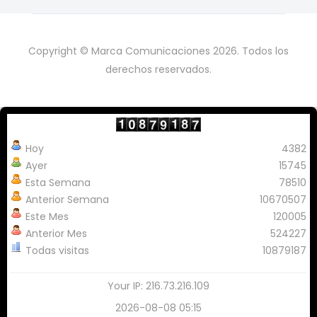
Copyright © Marca Comunicaciones 2026. Todos los
derechos reservados.
Hoy
4382
Ayer
15745
Esta Semana
78510
Anterior Semana
10670507
Este Mes
120005
Anterior Mes
524227
Todas visitas
10879187
Your IP: 216.73.216.109
2026-08-08 05:15