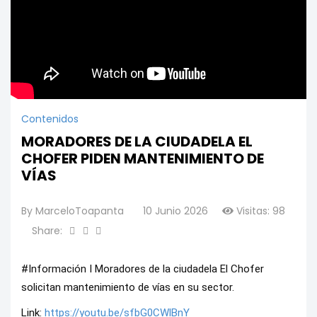
Contenidos
MORADORES DE LA CIUDADELA EL
CHOFER PIDEN MANTENIMIENTO DE
VÍAS
By
MarceloToapanta
10 Junio 2026
Visitas: 98
Share:
#Información I Moradores de la ciudadela El Chofer 
solicitan mantenimiento de vías en su sector. 
Link: 
https://youtu.be/sfbG0CWlBnY