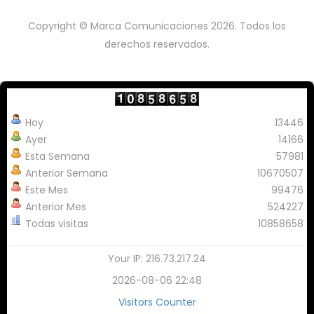
Copyright © Marca Comunicaciones 2026. Todos los
derechos reservados.
Hoy
13446
Ayer
14166
Esta Semana
57981
Anterior Semana
10670507
Este Mes
99476
Anterior Mes
524227
Todas visitas
10858658
Your IP: 216.73.217.24
2026-08-06 22:48
Visitors Counter