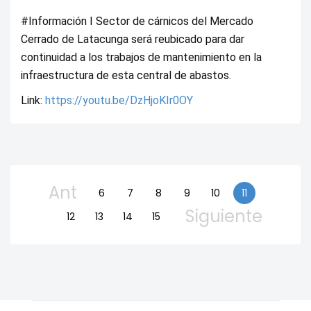
#Información I Sector de cárnicos del Mercado 
Cerrado de Latacunga será reubicado para dar 
continuidad a los trabajos de mantenimiento en la 
infraestructura de esta central de abastos.
Link: 
https://youtu.be/DzHjoKIr0OY
Ant
6
7
8
9
10
11
Siguiente
12
13
14
15