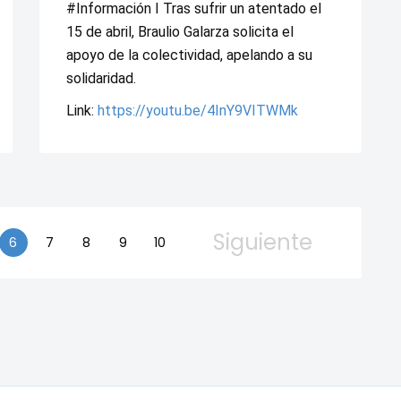
#Información I Tras sufrir un atentado el 
15 de abril, Braulio Galarza solicita el 
apoyo de la colectividad, apelando a su 
solidaridad. 
Link: 
https://youtu.be/4InY9VITWMk
Siguiente
6
7
8
9
10