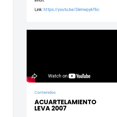
avión.
Link: 
https://youtu.be/Diimwpykf6c
Contenidos
ACUARTELAMIENTO
LEVA 2007