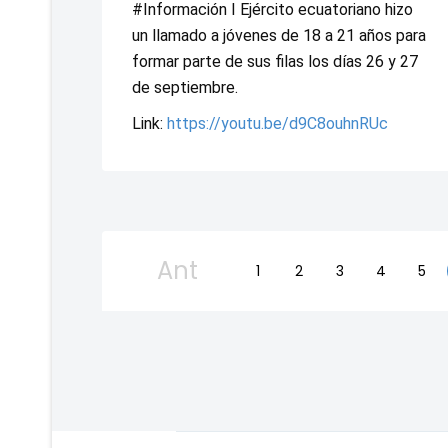
#Información I Ejército ecuatoriano hizo 
un llamado a jóvenes de 18 a 21 años para 
formar parte de sus filas los días 26 y 27 
de septiembre.
Link: 
https://youtu.be/d9C8ouhnRUc
Ant
1
2
3
4
5