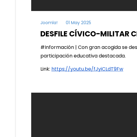
Joomla!
01 May 2025
DESFILE CÍVICO-MILITAR 
#Información | Con gran acogida se desarr
participación educativa destacada.
Link:
https://youtu.be/fJyiCLdT9Fw