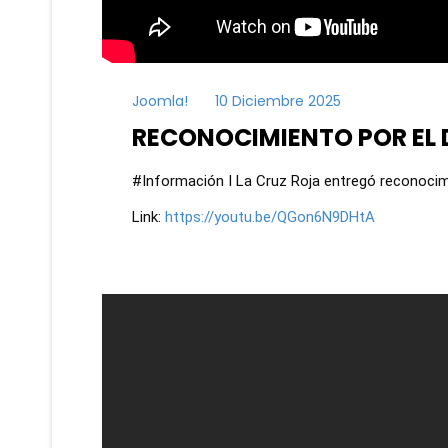
Joomla!
10 Diciembre 2025
RECONOCIMIENTO POR EL 
#Información I La Cruz Roja entregó reconocimie
Link:
https://youtu.be/QGon6N9DHtA