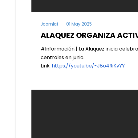
Joomla!
01 May 2025
ALAQUEZ ORGANIZA ACTIV
#Información | La Alaquez inicia celebr
centrales en junio.
Link:
https://youtu.be/-J8o4RiKvYY