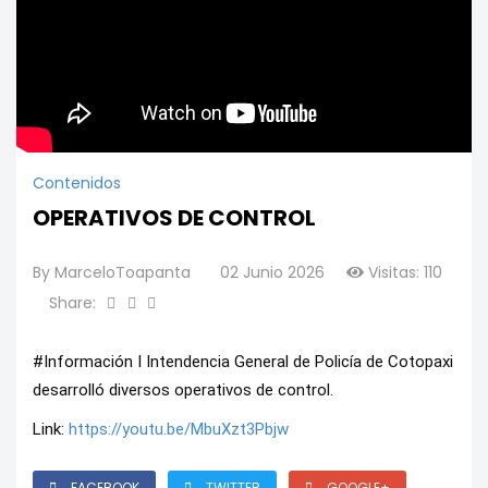
Contenidos
OPERATIVOS DE CONTROL
By
MarceloToapanta
02 Junio 2026
Visitas: 110
Share:
#Información I Intendencia General de Policía de Cotopaxi 
desarrolló diversos operativos de control. 
Link: 
https://youtu.be/MbuXzt3Pbjw
FACEBOOK
TWITTER
GOOGLE+