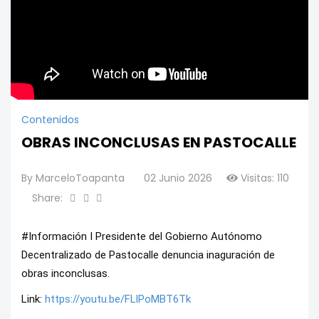
Contenidos
OBRAS INCONCLUSAS EN PASTOCALLE
By
MarceloToapanta
02 Junio 2026
Visitas: 110
Share:
#Información I Presidente del Gobierno Autónomo 
Decentralizado de Pastocalle denuncia inaguración de 
obras inconclusas. 
Link: 
https://youtu.be/FLlPoMBT6Tk