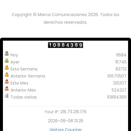
Copyright © Marca Comunicaciones 2026. Todos los
derechos reservados.
Hoy
9584
Ayer
15745
Esta Semana
83712
Anterior Semana
10670507
Este Mes
125207
Anterior Mes
524227
Todas visitas
10884389
Your IP: 216.73.216.176
2026-08-08 13:25
Visitors Counter