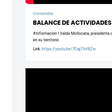
Contenidos
BALANCE DE ACTIVIDADES 
#Información I Iralda Mollocana, presidenta d
en su territorio. 
Link: 
https://youtu.be/7CajjThVBZw