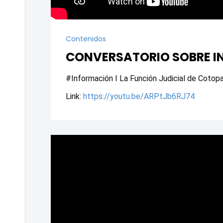
Contenidos
CONVERSATORIO SOBRE I
#Información I La Función Judicial de Cotopax
Link: 
https://youtu.be/ARPtJb6RJ74