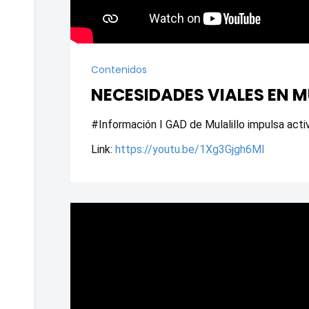
Contenidos
NECESIDADES VIALES EN M
#Información I GAD de Mulalillo impulsa acti
Link: 
https://youtu.be/1Xg3Gjgh6MI