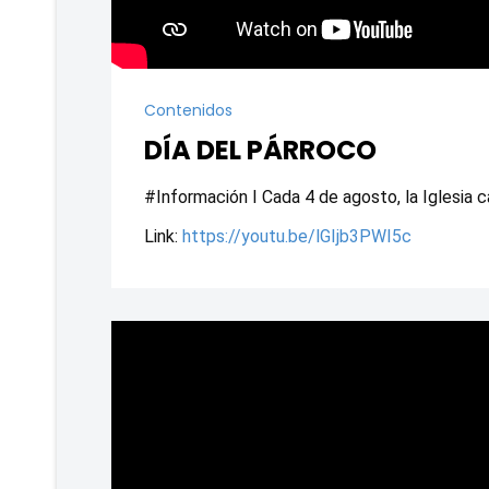
Contenidos
DÍA DEL PÁRROCO
#Información I Cada 4 de agosto, la Iglesia c
Link: 
https://youtu.be/lGIjb3PWI5c