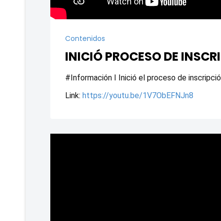
Contenidos
INICIÓ PROCESO DE INSC
#Información I Inició el proceso de inscripc
Link: 
https://youtu.be/1V7ObEFNJn8