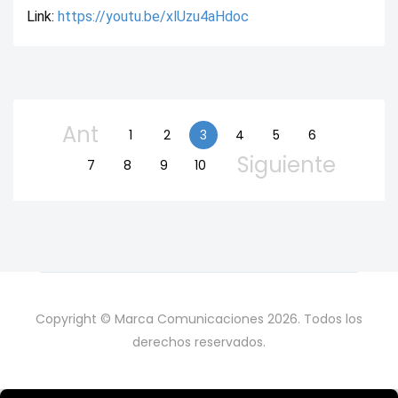
Link: 
https://youtu.be/xlUzu4aHdoc
Ant
1
2
3
4
5
6
Siguiente
7
8
9
10
Copyright © Marca Comunicaciones 2026. Todos los
derechos reservados.