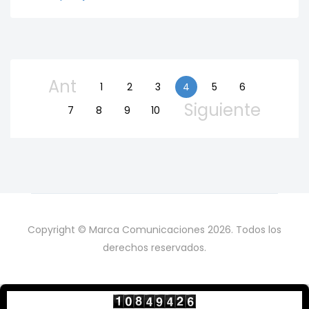
Ant
1
2
3
4
5
6
Siguiente
7
8
9
10
Copyright © Marca Comunicaciones 2026. Todos los
derechos reservados.